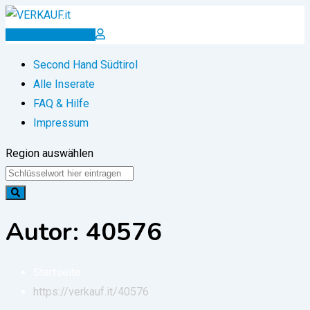
Zum
Inhalt
Inserat erstellen
springen
Second Hand Südtirol
Alle Inserate
FAQ & Hilfe
Impressum
Region auswählen
Autor: 40576
Startseite
https://verkauf.it/
40576