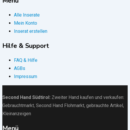
Menu
Alle Inserate
Mein Konto
Inserat erstellen
Hilfe & Support
FAQ & Hilfe
AGBs
Impressum
Second Hand Südtirol
:
Zweiter Hand kaufen und verkaufen:
Gebrauchtmarkt
, Second Hand Flohmarkt,
gebrauchte Artikel
,
Kleinanzeigen
Menü