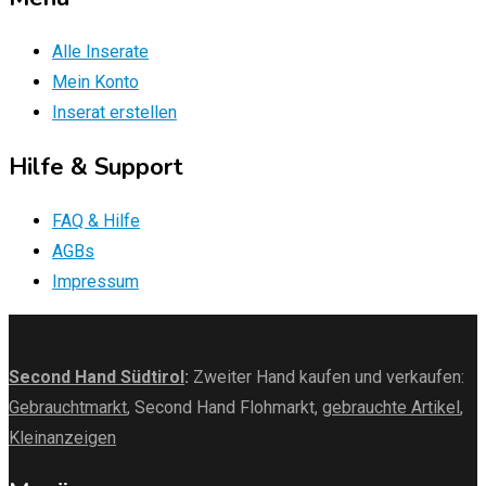
Alle Inserate
Mein Konto
Inserat erstellen
Hilfe & Support
FAQ & Hilfe
AGBs
Impressum
Second Hand Südtirol
:
Zweiter Hand kaufen und verkaufen:
Gebrauchtmarkt
, Second Hand Flohmarkt,
gebrauchte Artikel
,
Kleinanzeigen