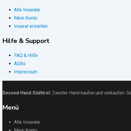
Alle Inserate
Mein Konto
Inserat erstellen
Hilfe & Support
FAQ & Hilfe
AGBs
Impressum
Second Hand Südtirol
:
Zweiter Hand kaufen und verkaufen:
Ge
Menü
Alle Inserate
Mein Konto