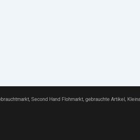
brauchtmarkt
, Second Hand Flohmarkt,
gebrauchte Artikel
,
Klein