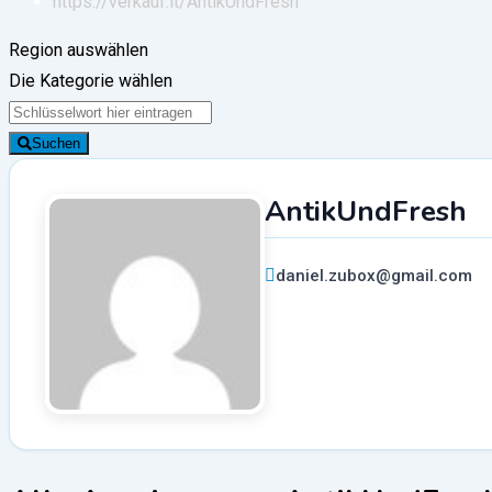
https://verkauf.it/
AntikUndFresh
Region auswählen
Die Kategorie wählen
Suchen
AntikUndFresh
daniel.zubox@gmail.com