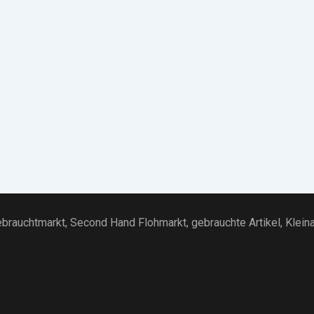
brauchtmarkt
, Second Hand Flohmarkt,
gebrauchte Artikel
,
Klein