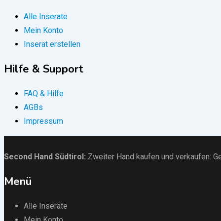
Alle Inserate
Mein Konto
Inserat erstellen
Hilfe & Support
FAQ & Hilfe
AGBs
Impressum
Second Hand Südtirol
:
Zweiter Hand kaufen und verkaufen:
Ge
Menü
Alle Inserate
Mein Konto