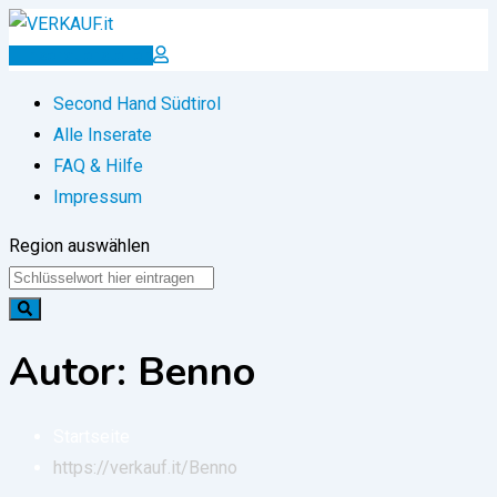
Zum
Inhalt
Inserat erstellen
springen
Second Hand Südtirol
Alle Inserate
FAQ & Hilfe
Impressum
Region auswählen
Autor: Benno
Startseite
https://verkauf.it/
Benno