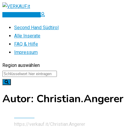
Zum
Inhalt
Inserat erstellen
springen
Second Hand Südtirol
Alle Inserate
FAQ & Hilfe
Impressum
Region auswählen
Autor: Christian.Angerer
Startseite
https://verkauf.it/
Christian.Angerer