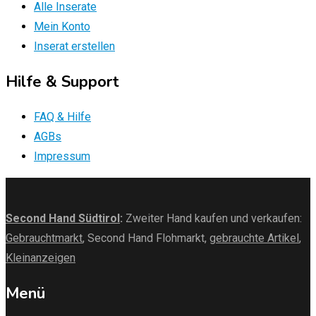
Alle Inserate
Mein Konto
Inserat erstellen
Hilfe & Support
FAQ & Hilfe
AGBs
Impressum
Second Hand Südtirol
:
Zweiter Hand kaufen und verkaufen:
Gebrauchtmarkt
, Second Hand Flohmarkt,
gebrauchte Artikel
,
Kleinanzeigen
Menü