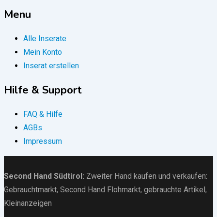
Menu
Alle Inserate
Mein Konto
Inserat erstellen
Hilfe & Support
FAQ & Hilfe
AGBs
Impressum
Second Hand Südtirol
:
Zweiter Hand kaufen und verkaufen:
Gebrauchtmarkt
, Second Hand Flohmarkt,
gebrauchte Artikel
,
Kleinanzeigen