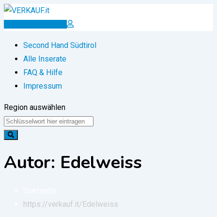
Zum
Inhalt
Inserat erstellen
springen
Second Hand Südtirol
Alle Inserate
FAQ & Hilfe
Impressum
Region auswählen
Autor: Edelweiss
Startseite
https://verkauf.it/
Edelweiss