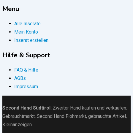
Menu
Alle Inserate
Mein Konto
Inserat erstellen
Hilfe & Support
FAQ & Hilfe
AGBs
Impressum
Second Hand Südtirol
:
Zweiter Hand kaufen und verkaufen:
Gebrauchtmarkt
, Second Hand Flohmarkt,
gebrauchte Artikel
,
Kleinanzeigen