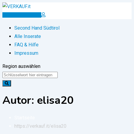
Zum
Inhalt
Inserat erstellen
springen
Second Hand Südtirol
Alle Inserate
FAQ & Hilfe
Impressum
Region auswählen
Autor: elisa20
Startseite
https://verkauf.it/
elisa20