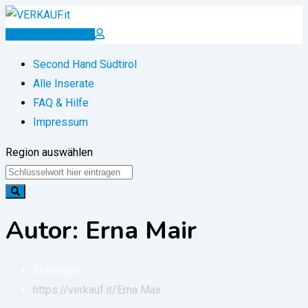
Zum
Inhalt
Inserat erstellen
springen
Second Hand Südtirol
Alle Inserate
FAQ & Hilfe
Impressum
Region auswählen
Autor: Erna Mair
Startseite
https://verkauf.it/
Erna Mair