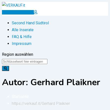
Zum
Inhalt
Inserat erstellen
springen
Second Hand Südtirol
Alle Inserate
FAQ & Hilfe
Impressum
Region auswählen
Autor: Gerhard Plaikner
Startseite
https://verkauf.it/
Gerhard Plaikner