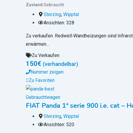
Zustand
Gebraucht
Sterzing
,
Wipptal
Ansichten: 328
Zu verkaufen. Redwell‑Wandheizungen sind Infraro
erwärmen…
Zu Verkaufen
150
€
(verhandelbar)
Nummer zeigen
Zu Favoriten
Gebrauchtwagen
FIAT Panda 1ª serie 900 i.e. cat – 
Sterzing
,
Wipptal
Ansichten: 520