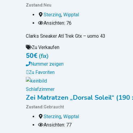
Zustand
Neu
Sterzing
,
Wipptal
Ansichten: 76
Clarks Sneaker Atl Trek Gtx – uomo 43
Zu Verkaufen
50
€
(fix)
Nummer zeigen
Zu Favoriten
Schlafzimmer
Zei Matratzen „Dorsal Soleil“ (190 
Zustand
Gebraucht
Sterzing
,
Wipptal
Ansichten: 77