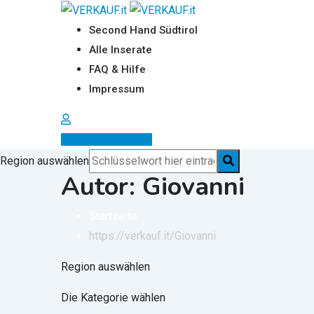
Zum
Inhalt
Second Hand Südtirol
springen
Alle Inserate
FAQ & Hilfe
Impressum
Inserat erstellen
Region auswählen
Autor: Giovanni
Startseite
https://verkauf.it/
Giovanni
Region auswählen
Die Kategorie wählen