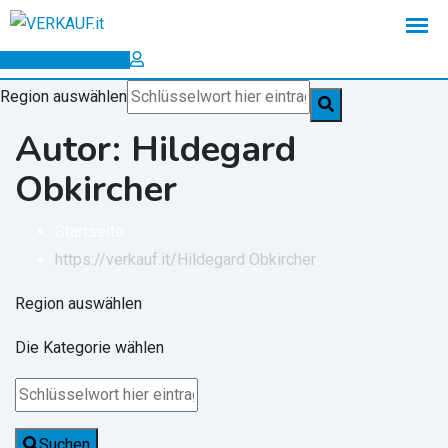
Zum
Inhalt
Inserat erstellen
springen
Region auswählen
Autor: Hildegard
Obkircher
Startseite
https://verkauf.it/
Hildegard Obkircher
Region auswählen
Die Kategorie wählen
Suchen