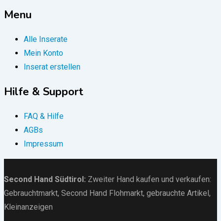
Menu
Alle Inserate
Mein Konto
Inserat erstellen
Hilfe & Support
FAQ & Hilfe
AGBs
Impressum
Second Hand Südtirol
:
Zweiter Hand kaufen und verkaufen:
Gebrauchtmarkt
, Second Hand Flohmarkt,
gebrauchte Artikel
,
Kleinanzeigen