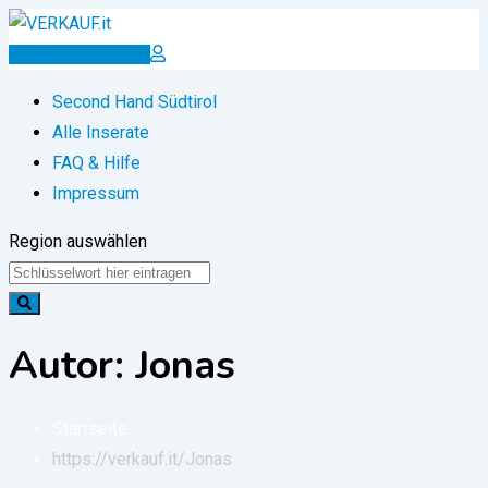
Zum
Inhalt
Inserat erstellen
springen
Second Hand Südtirol
Alle Inserate
FAQ & Hilfe
Impressum
Region auswählen
Autor: Jonas
Startseite
https://verkauf.it/
Jonas