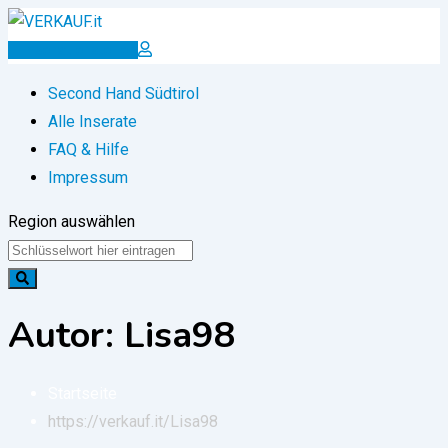
Zum
Inhalt
Inserat erstellen
springen
Second Hand Südtirol
Alle Inserate
FAQ & Hilfe
Impressum
Region auswählen
Autor: Lisa98
Startseite
https://verkauf.it/
Lisa98