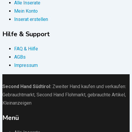
Alle Inserate
Mein Konto
Inserat erstellen
Hilfe & Support
FAQ & Hilfe
AGBs
Impressum
Second Hand Südtirol
:
Zweiter Hand kaufen und verkaufen:
Gebrauchtmarkt
, Second Hand Flohmarkt,
gebrauchte Artikel
,
Kleinanzeigen
Menü