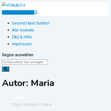
Zum
Inhalt
Inserat erstellen
springen
Second Hand Südtirol
Alle Inserate
FAQ & Hilfe
Impressum
Region auswählen
Autor: Maria
Startseite
https://verkauf.it/
Maria