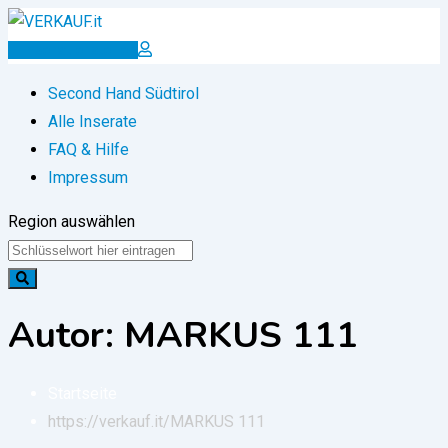
Zum
Inhalt
Inserat erstellen
springen
Second Hand Südtirol
Alle Inserate
FAQ & Hilfe
Impressum
Region auswählen
Autor: MARKUS 111
Startseite
https://verkauf.it/
MARKUS 111