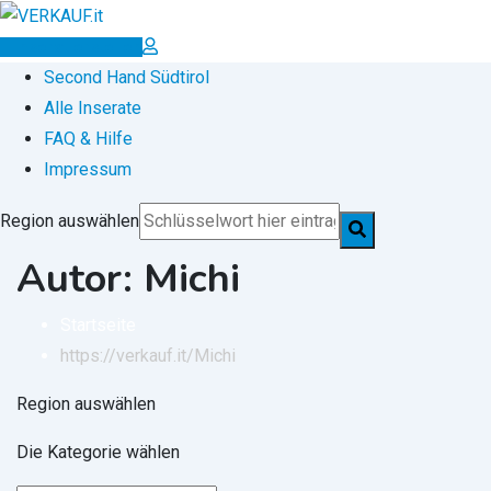
Zum
Inhalt
Inserat erstellen
springen
Second Hand Südtirol
Alle Inserate
FAQ & Hilfe
Impressum
Region auswählen
Autor: Michi
Startseite
https://verkauf.it/
Michi
Region auswählen
Die Kategorie wählen