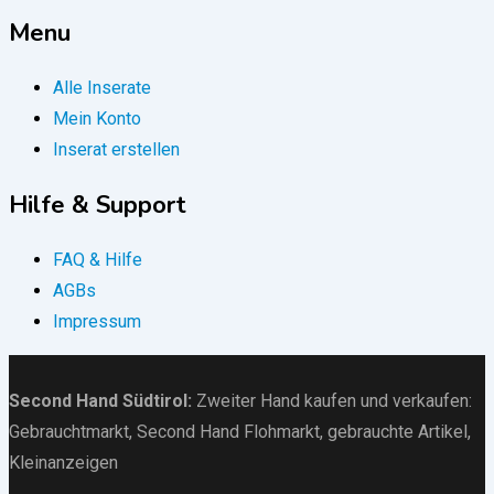
Menu
Alle Inserate
Mein Konto
Inserat erstellen
Hilfe & Support
FAQ & Hilfe
AGBs
Impressum
Second Hand Südtirol
:
Zweiter Hand kaufen und verkaufen:
Gebrauchtmarkt
, Second Hand Flohmarkt,
gebrauchte Artikel
,
Kleinanzeigen