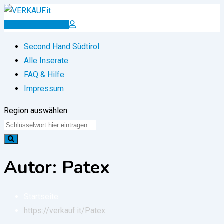
Zum
Inhalt
Inserat erstellen
springen
Second Hand Südtirol
Alle Inserate
FAQ & Hilfe
Impressum
Region auswählen
Autor: Patex
Startseite
https://verkauf.it/
Patex