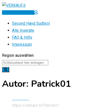
Zum
Inhalt
Inserat erstellen
springen
Second Hand Südtirol
Alle Inserate
FAQ & Hilfe
Impressum
Region auswählen
Autor: Patrick01
Startseite
https://verkauf.it/
Patrick01