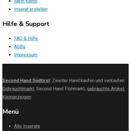
Mein Konto
Inserat erstellen
Hilfe & Support
FAQ & Hilfe
AGBs
Impressum
Second Hand Südtirol
:
Zweiter Hand kaufen und verkaufen:
Gebrauchtmarkt
, Second Hand Flohmarkt,
gebrauchte Artikel
,
Kleinanzeigen
Menü
Alle Inserate