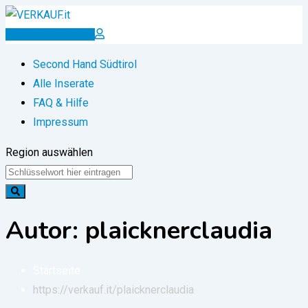
Zum
Inhalt
Inserat erstellen
springen
Second Hand Südtirol
Alle Inserate
FAQ & Hilfe
Impressum
Region auswählen
Autor: plaicknerclaudia
Startseite
https://verkauf.it/
plaicknerclaudia