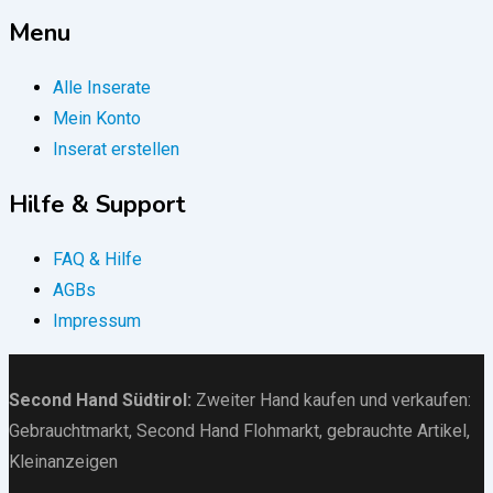
Menu
Alle Inserate
Mein Konto
Inserat erstellen
Hilfe & Support
FAQ & Hilfe
AGBs
Impressum
Second Hand Südtirol
:
Zweiter Hand kaufen und verkaufen:
Gebrauchtmarkt
, Second Hand Flohmarkt,
gebrauchte Artikel
,
Kleinanzeigen