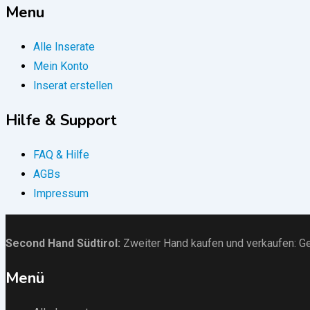
Menu
Alle Inserate
Mein Konto
Inserat erstellen
Hilfe & Support
FAQ & Hilfe
AGBs
Impressum
Second Hand Südtirol
:
Zweiter Hand kaufen und verkaufen:
Ge
Menü