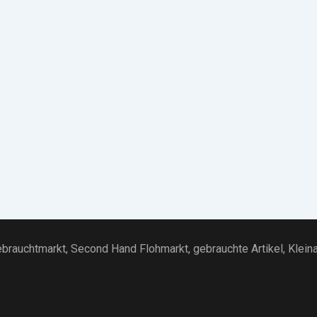
brauchtmarkt
, Second Hand Flohmarkt,
gebrauchte Artikel
,
Klein