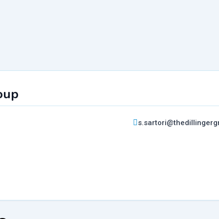
oup
s.sartori@thedillingerg