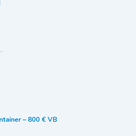
B
d…
ntainer – 800 € VB