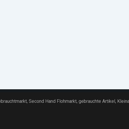
brauchtmarkt
, Second Hand Flohmarkt,
gebrauchte Artikel
,
Klein