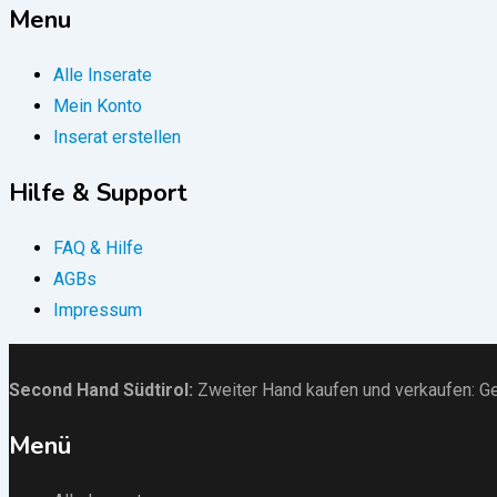
Menu
Alle Inserate
Mein Konto
Inserat erstellen
Hilfe & Support
FAQ & Hilfe
AGBs
Impressum
Second Hand Südtirol
:
Zweiter Hand kaufen und verkaufen:
Ge
Menü