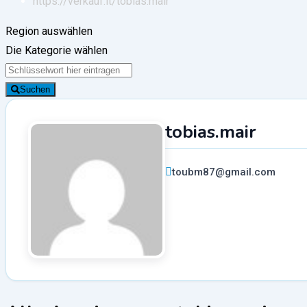
https://verkauf.it/
tobias.mair
Region auswählen
Die Kategorie wählen
Suchen
tobias.mair
toubm87@gmail.com