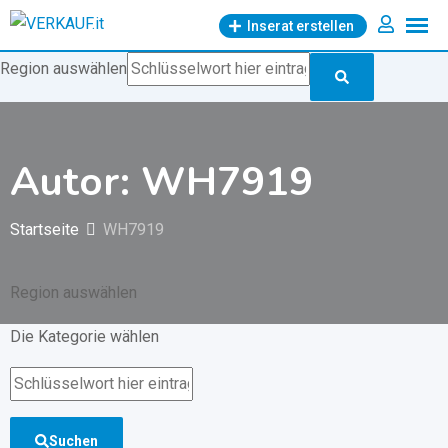
Zum
Inserat erstellen
Inhalt
springen
Region auswählen
Autor: WH7919
Startseite
WH7919
Region auswählen
Die Kategorie wählen
Suchen