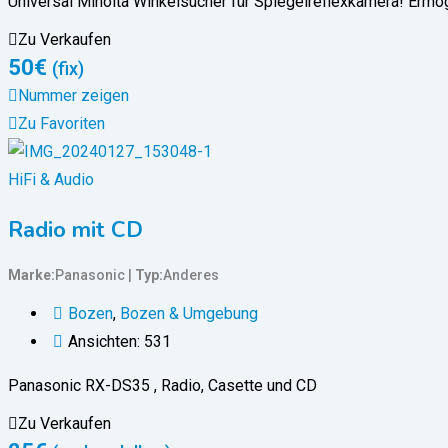
Universal Minolta Winkelsucher für Spiegelreflexkamera! Erm
Zu Verkaufen
50
€
(fix)
Nummer zeigen
Zu Favoriten
HiFi & Audio
Radio mit CD
Marke
Panasonic
Typ
Anderes
Bozen
,
Bozen & Umgebung
Ansichten: 531
Panasonic RX-DS35 , Radio, Casette und CD
Zu Verkaufen