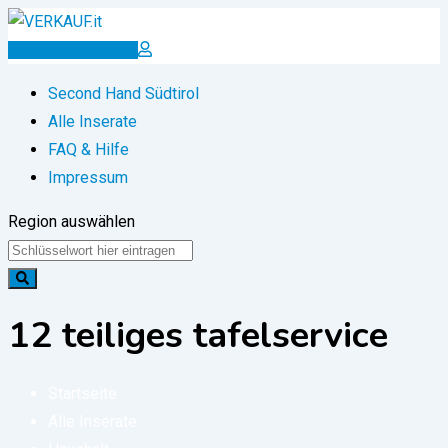
Zum
Inhalt
Inserat erstellen
springen
Second Hand Südtirol
Alle Inserate
FAQ & Hilfe
Impressum
Region auswählen
12 teiliges tafelservice
Startseite
Alle Inserate