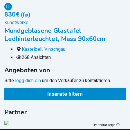
830
€
1
(fix)
Kunstwerke
K
Mundgeblasene Glastafel –
V
Ledhinterleuchtet, Mass 90x60cm
H
Kastelbell
,
Vinschgau
268 Ansichten
Angeboten von
Bitte
logg dich ein
um den Verkäufer zu kontaktieren.
Inserate filtern
Partner
Partneranzeige ⓘ