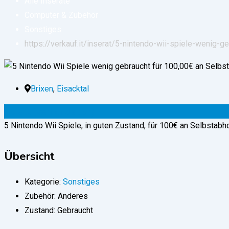
Alle Inserate
Computer & Zubehör
Sonstiges
https://verkauf.it/inserat/5-nintendo-wii-spiele-wenig-
Brixen
,
Eisacktal
100
€
(verhandelbar)
5 Nintendo Wii Spiele, in guten Zustand, für 100€ an Selbstabho
Übersicht
Kategorie:
Sonstiges
Zubehör:
Anderes
Zustand:
Gebraucht