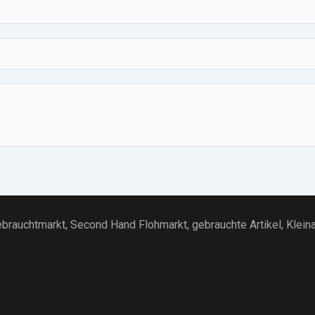
brauchtmarkt
, Second Hand Flohmarkt,
gebrauchte Artikel
,
Klein