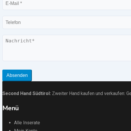
E-
Mail
Telefon
Nachricht
Absenden
Second Hand Südtirol
:
Zweiter Hand kaufen und verkaufen:
Ge
Menü
Alle Inserate
Mein Konto