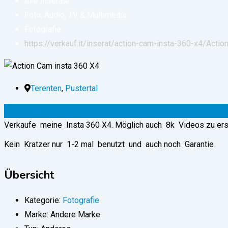
Alle Inserate
Foto, Audio, TV & Multimedia
Fotografie
https://verkauf.it/inserat/action-cam-insta-360-x4/
Actio
Terenten
,
Pustertal
290
€
(fix)
Verkaufe meine Insta 360 X4. Möglich auch 8k Videos zu erst
Kein Kratzer nur 1-2 mal benutzt und auch noch Garantie
Übersicht
Kategorie:
Fotografie
Marke:
Andere Marke