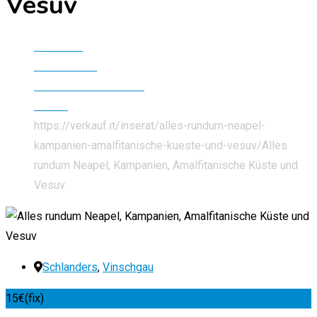
Vesuv
Startseite
Alle Inserate
Bücher & Zeitschriften
Bücher
https://verkauf.it/inserat/alles-rundum-neapel-
kampanien-amalfitanische-kueste-und-vesuv/
Alles
rundum Neapel, Kampanien, Amalfitanische Küste und
Vesuv
Schlanders
,
Vinschgau
15
€
(fix)