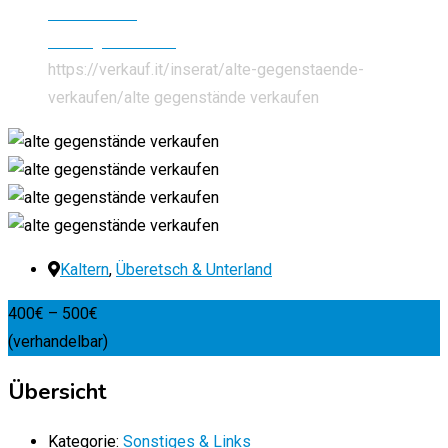
Alle Inserate
Sonstiges & Links
https://verkauf.it/inserat/alte-gegenstaende-
verkaufen/
alte gegenstände verkaufen
Kaltern
,
Überetsch & Unterland
400
€
–
500
€
(verhandelbar)
Übersicht
Kategorie:
Sonstiges & Links