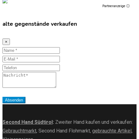
Partneranzeige ⓘ
alte gegenstände verkaufen
×
Name
E-
Mail
Telefon
Nachricht
Absenden
Second Hand Südtirol
:
Zweiter Hand kaufen und verkaufen:
Gebrauchtmarkt
, Second Hand Flohmarkt,
gebrauchte Artikel
,