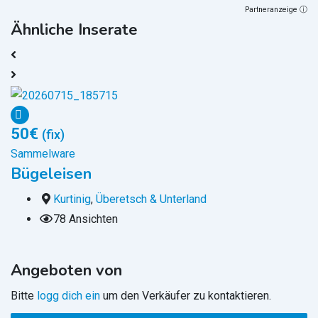
Partneranzeige ⓘ
Ähnliche Inserate
50
€
(fix)
S
G
Sammelware
Bügeleisen
Kurtinig
,
Überetsch & Unterland
78 Ansichten
Angeboten von
Bitte
logg dich ein
um den Verkäufer zu kontaktieren.