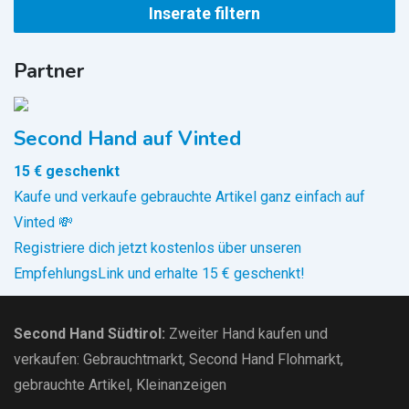
Inserate filtern
Partner
Second Hand auf Vinted
15 € geschenkt
Kaufe und verkaufe gebrauchte Artikel ganz einfach auf
Vinted 💸
Registriere dich jetzt kostenlos über unseren
EmpfehlungsLink und erhalte 15 € geschenkt!
Second Hand Südtirol
:
Zweiter Hand kaufen und
verkaufen:
Gebrauchtmarkt
, Second Hand Flohmarkt,
gebrauchte Artikel
,
Kleinanzeigen