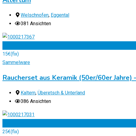
Altertum
Welschnofen
,
Eggental
381 Ansichten
Zu Favoriten
15
€
(fix)
Sammelware
Raucherset aus Keramik (50er/60er Jahre)
Kaltern
,
Überetsch & Unterland
386 Ansichten
Zu Favoriten
25
€
(fix)