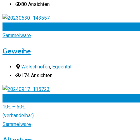
80 Ansichten
Zu Favoriten
Sammelware
Geweihe
Welschnofen
,
Eggental
174 Ansichten
Zu Favoriten
10
€
–
50
€
(verhandelbar)
Sammelware