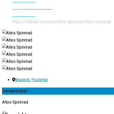
Alle Inserate
Antiquitäten und Kunst
Sammelware
https://verkauf.it/inserat/altes-spinnrad/
Altes Spinnrad
Bruneck
,
Pustertal
(verhandelbar)
Altes Spinnrad