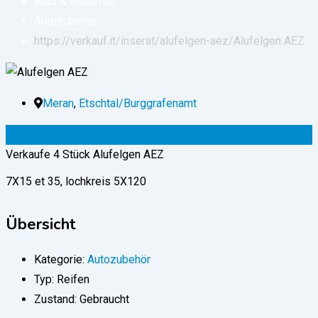
Auto & Motorrad
Autozubehör
https://verkauf.it/inserat/alufelgen-aez/
Alufelgen AEZ
Meran
,
Etschtal/Burggrafenamt
99
€
(fix)
Verkaufe 4 Stück Alufelgen AEZ
7X15 et 35, lochkreis 5X120
Übersicht
Kategorie:
Autozubehör
Typ:
Reifen
Zustand:
Gebraucht