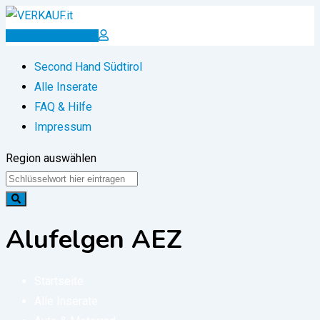
Zum
Inhalt
Inserat erstellen
springen
Second Hand Südtirol
Alle Inserate
FAQ & Hilfe
Impressum
Region auswählen
Alufelgen AEZ
Startseite
Alle Inserate