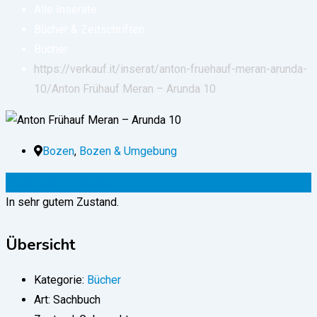
Alle Inserate
Bücher & Zeitschriften
Bücher
https://verkauf.it/inserat/anton-fruehauf-meran-arunda-
10/
Anton Frühauf Meran – Arunda 10
Bozen
,
Bozen & Umgebung
25
€
(verhandelbar)
In sehr gutem Zustand.
Übersicht
Kategorie:
Bücher
Art:
Sachbuch