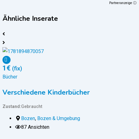
Partneranzeige ⓘ
Ähnliche Inserate
1
€
(fix)
Bücher
B
Verschiedene Kinderbücher
Zustand
Gebraucht
Z
Bozen
,
Bozen & Umgebung
87 Ansichten