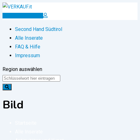
Zum
Inhalt
Inserat erstellen
springen
Second Hand Südtirol
Alle Inserate
FAQ & Hilfe
Impressum
Region auswählen
Bild
Startseite
Alle Inserate