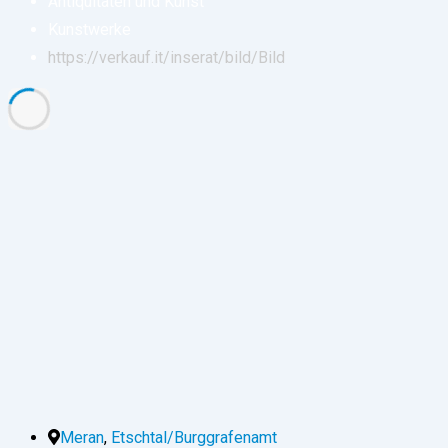
Antiquitäten und Kunst
Kunstwerke
https://verkauf.it/inserat/bild/
Bild
Meran
,
Etschtal/Burggrafenamt