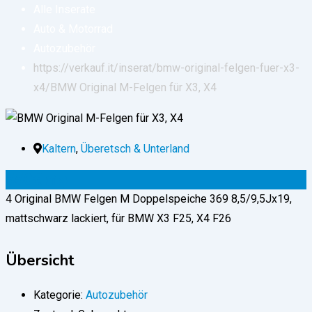
Alle Inserate
Auto & Motorrad
Autozubehör
https://verkauf.it/inserat/bmw-original-felgen-fuer-x3-
x4/
BMW Original M-Felgen für X3, X4
Kaltern
,
Überetsch & Unterland
550
€
(fix)
4 Original BMW Felgen M Doppelspeiche 369 8,5/9,5Jx19,
mattschwarz lackiert, für BMW X3 F25, X4 F26
Übersicht
Kategorie:
Autozubehör