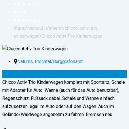
Alle Inserate
Kinder
Kinderwagen
https://verkauf.it/inserat/chicco-activ-trio-
kinderwagen/
Chicco Activ Trio Kinderwagen
Naturns
,
Etschtal/Burggrafenamt
300
€
(fix)
Chicco Activ Trio Kinderwagen komplett mit Sportsitz, Schale
mit Adapter für Auto, Wanne (auch für das Auto benutzbar),
Regenschutz, Fußsack dabei. Schale und Wanne einfach
aufzusetzen, egal im Auto oder auf den Wagen. Auch im
Gelände/Waldwege angenehm zu fahren. Bremsen neu