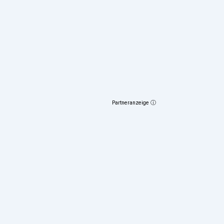
Partneranzeige ⓘ
35
€
(fix)
Sonstiges & Links