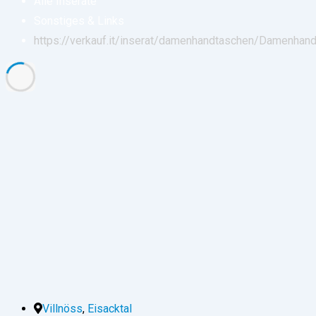
Alle Inserate
Sonstiges & Links
https://verkauf.it/inserat/damenhandtaschen/
Damenhand
Villnöss
,
Eisacktal