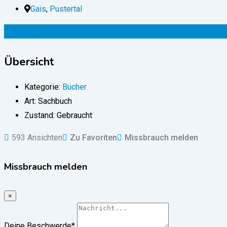
Gais
,
Pustertal
7
€
(fix)
Übersicht
Kategorie:
Bücher
Art:
Sachbuch
Zustand:
Gebraucht
593 Ansichten
Zu Favoriten
Missbrauch melden
Missbrauch melden
×
Deine Beschwerde
*