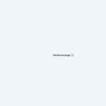
Partneranzeige ⓘ
3
€
(fix)