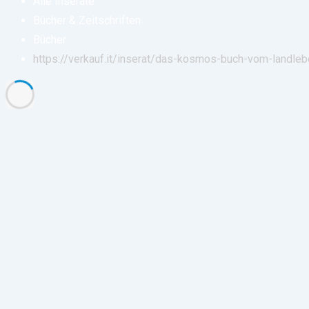
Alle Inserate
Bücher & Zeitschriften
Bücher
https://verkauf.it/inserat/das-kosmos-buch-vom-landleb