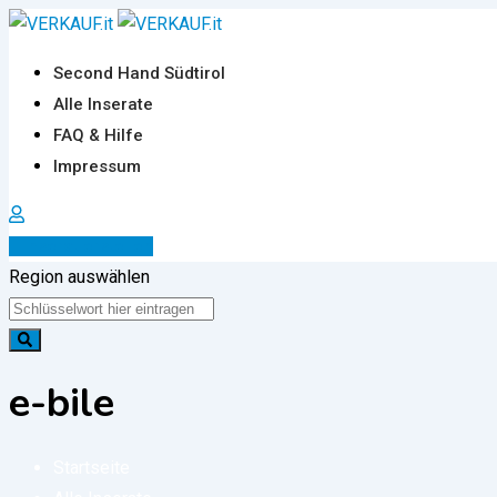
Zum
Inhalt
Second Hand Südtirol
springen
Alle Inserate
FAQ & Hilfe
Impressum
Inserat erstellen
Region auswählen
e-bile
Startseite