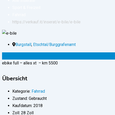
Alle Inserate
Sport & Freizeit
Fahrrad
https://verkauf.it/inserat/e-bile/
e-bile
Burgstall
,
Etschtal/Burggrafenamt
2.000
€
(fix)
ebike full – alles xt – km 5500
Übersicht
Kategorie:
Fahrrad
Zustand:
Gebraucht
Kaufdatum:
2018
Zoll:
28 Zoll