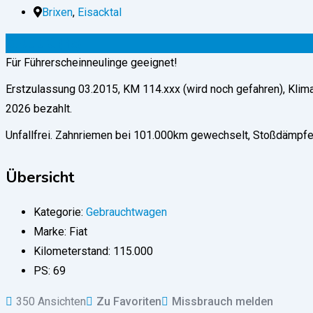
Brixen
,
Eisacktal
6.900
€
(fix)
Für Führerscheinneulinge geeignet!
Erstzulassung 03.2015, KM 114.xxx (wird noch gefahren), Klim
2026 bezahlt.
Unfallfrei. Zahnriemen bei 101.000km gewechselt, Stoßdämp
Übersicht
Kategorie:
Gebrauchtwagen
Marke:
Fiat
Kilometerstand:
115.000
PS:
69
350 Ansichten
Zu Favoriten
Missbrauch melden