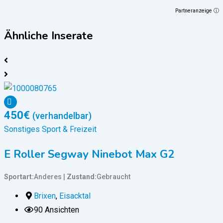
Partneranzeige ⓘ
Ähnliche Inserate
450
€
(verhandelbar)
Sonstiges Sport & Freizeit
S
E Roller Segway Ninebot Max G2
Sportart
Anderes
Zustand
Gebraucht
S
Brixen
,
Eisacktal
90 Ansichten