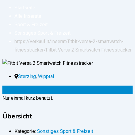
Startseite
Alle Inserate
Sport & Freizeit
Sonstiges Sport & Freizeit
https://verkauf.it/inserat/fitbit-versa-2-smartwatch-
fitnesstracker/
Fitbit Versa 2 Smartwatch Fitnesstracker
Sterzing
,
Wipptal
105
€
(fix)
Nur einmal kurz benutzt.
Übersicht
Kategorie:
Sonstiges Sport & Freizeit