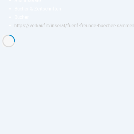
Alle Inserate
Bücher & Zeitschriften
Bücher
https://verkauf.it/inserat/fuenf-freunde-buecher-samme