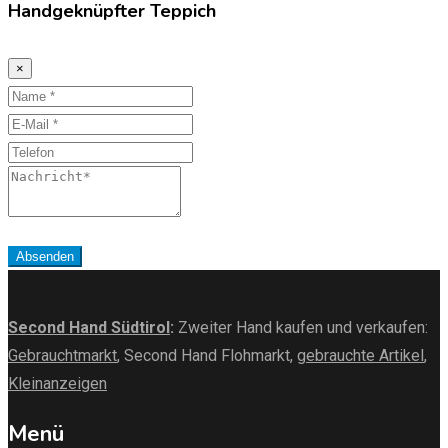
Handgeknüpfter Teppich
×
Name
E-
Mail
Telefon
Nachricht
Absenden
Second Hand Südtirol
:
Zweiter Hand kaufen und verkaufen:
Gebrauchtmarkt
, Second Hand Flohmarkt,
gebrauchte Artikel
,
Kleinanzeigen
Menü