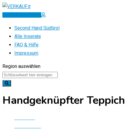
Zum
Inhalt
Inserat erstellen
springen
Second Hand Südtirol
Alle Inserate
FAQ & Hilfe
Impressum
Region auswählen
Handgeknüpfter Teppich
Startseite
Alle Inserate