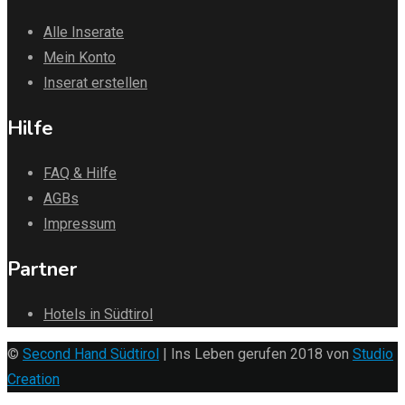
Alle Inserate
Mein Konto
Inserat erstellen
Hilfe
FAQ & Hilfe
AGBs
Impressum
Partner
Hotels in Südtirol
©
Second Hand Südtirol
| Ins Leben gerufen 2018 von
Studio
Creation