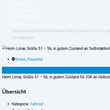
Startseite
Alle Inserate
Sport & Freizeit
Fahrrad
https://verkauf.it/inserat/helm-limar-grosse-51-56-in-g
zu verkaufen.
Brixen
,
Eisacktal
20
€
(verhandelbar)
Helm Limar, Größe 51 – 56, in gutem Zustand für 20€ an Selbst
Übersicht
Kategorie:
Fahrrad