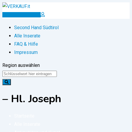
Zum
Inhalt
Inserat erstellen
springen
Second Hand Südtirol
Alle Inserate
FAQ & Hilfe
Impressum
Region auswählen
– Hl. Joseph
Startseite
Alle Inserate