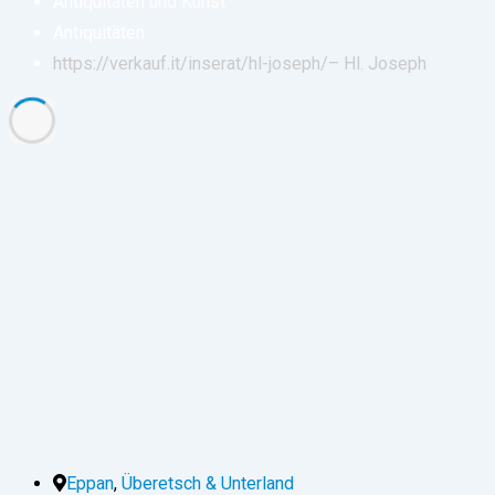
Antiquitäten und Kunst
Antiquitäten
https://verkauf.it/inserat/hl-joseph/
– Hl. Joseph
Eppan
,
Überetsch & Unterland