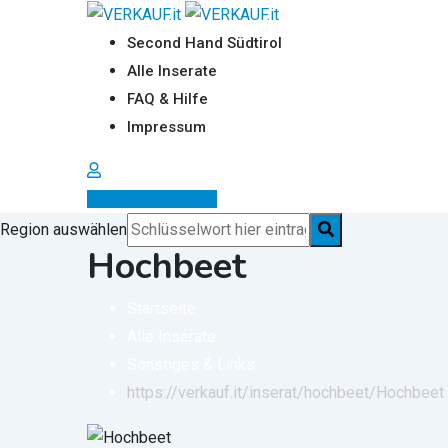
Zum
Inhalt
Second Hand Südtirol
springen
Alle Inserate
FAQ & Hilfe
Impressum
Inserat erstellen
Region auswählen
Hochbeet
Startseite
Alle Inserate
Sonstiges & Links
https://verkauf.it/inserat/hochbeet/
Hochbeet