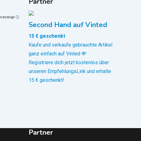
Partner
neranzeige ⓘ
Second Hand auf Vinted
15 € geschenkt
Kaufe und verkaufe gebrauchte Artikel
ganz einfach auf Vinted 💸
Registriere dich jetzt kostenlos über
35
€
unseren EmpfehlungsLink und erhalte
(fix)
15 € geschenkt!
Sonstiges & Links
Sonnenbrille Rayban
Zustand
Gebraucht
Welsberg-Taisten
,
Pustertal
94 Ansichten
Partner