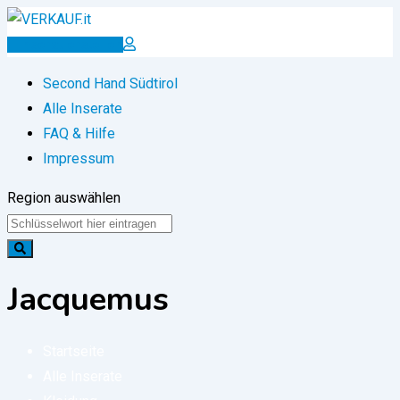
Zum
Inhalt
Inserat erstellen
springen
Second Hand Südtirol
Alle Inserate
FAQ & Hilfe
Impressum
Region auswählen
Jacquemus
Startseite
Alle Inserate