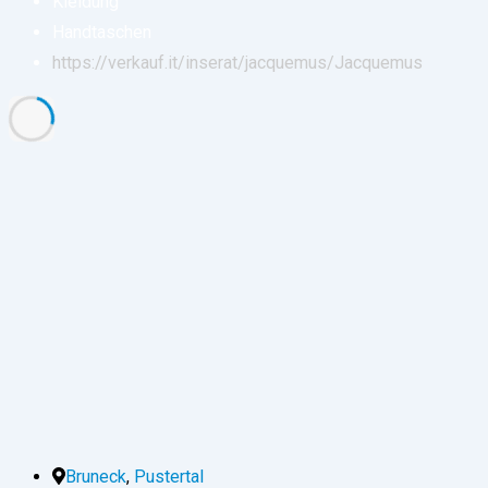
Kleidung
Handtaschen
https://verkauf.it/inserat/jacquemus/
Jacquemus
Bruneck
,
Pustertal