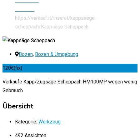
Maschinen
Werkzeug
https://verkauf.it/inserat/kappsaege-
scheppach/
Kappsäge Scheppach
Bozen
,
Bozen & Umgebung
120
€
(fix)
Verkaufe Kapp/Zugsäge Scheppach HM100MP wegen wenig
Gebrauch
Übersicht
Kategorie:
Werkzeug
492 Ansichten