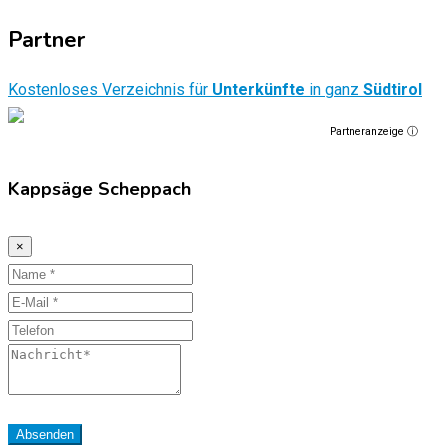
Partner
Kostenloses Verzeichnis für
Unterkünfte
in ganz
Südtirol
Partneranzeige ⓘ
Kappsäge Scheppach
×
Name
E-
Mail
Telefon
Nachricht
Absenden