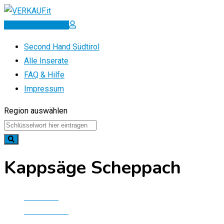
Zum
Inhalt
Inserat erstellen
springen
Second Hand Südtirol
Alle Inserate
FAQ & Hilfe
Impressum
Region auswählen
Kappsäge Scheppach
Startseite
Alle Inserate